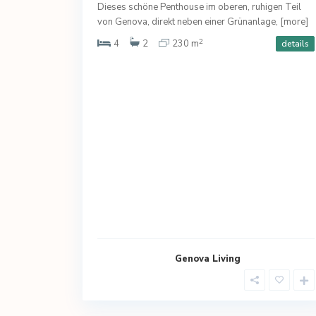
Dieses schöne Penthouse im oberen, ruhigen Teil
von Genova, direkt neben einer Grünanlage,
[more]
2
4
2
230 m
details
Genova Living