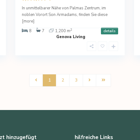
In unmittelbarer Nähe von Palmas Zentrum, im
noblen Vorort Son Armadams, finden Sie diese
[more]
2
8
7
1,200 m
details
Genova Living
1
2
3
zt hinzugefügt
hilfreiche Links