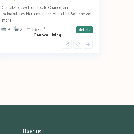
Das letzte Juwel, die letzte Chance, ein
spektakuläres Herrenhaus im Viertel La Bohéme von
[more]
2
9
2
567 m
details
Genova Living
Über us