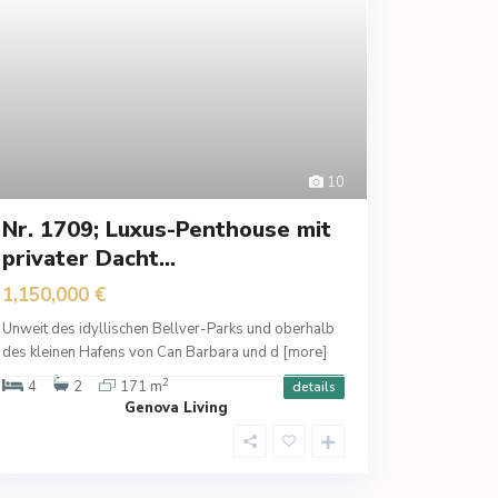
10
Nr. 1709; Luxus-Penthouse mit
privater Dacht...
1,150,000 €
Unweit des idyllischen Bellver-Parks und oberhalb
des kleinen Hafens von Can Barbara und d
[more]
2
4
2
171 m
details
Genova Living