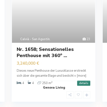
Calvià - San Agustín
,
23
Nr. 1658; Sensationelles
Penthouse mit 360° ...
3,240,000 €
Dieses neue Penthouse der Luxusklasse erstreckt
sich über die gesamte Etage und besticht v
[more]
2
4
4
250 m
details
Genova Living