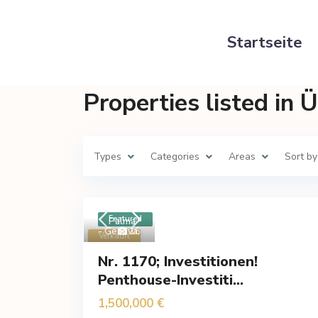
Startseite
Properties listed in
Types
Categories
Areas
Sort by
Featured
Palma
- Genova
16
,
Verkauft
Nr. 1170; Investitionen!
Penthouse-Investiti...
1,500,000 €