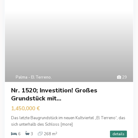
Palma - El Terreno
,
29
Nr. 1520; Investition! Großes
Grundstück mit...
1,450,000 €
Das letzte Baugrundstück im neuen Kultviertel „El Terreno“, das
sich unterhalb des Schloss
[more]
2
6
3
268 m
details