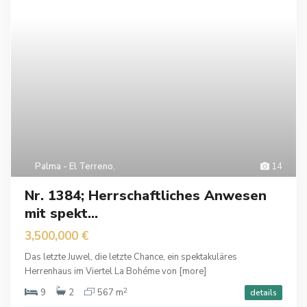
Palma - El Terreno
,
14
Nr. 1384; Herrschaftliches Anwesen
mit spekt...
3,500,000 €
Das letzte Juwel, die letzte Chance, ein spektakuläres
Herrenhaus im Viertel La Bohéme von
[more]
2
9
2
567 m
details