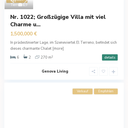
- El
Terreno
19
,
Nr. 1022; Großzügige Villa mit viel
Charme u...
1,500,000 €
In prädestinierter Lage, im Szeneviertel El Terreno, befindet sich
dieses charmante Chalet
[more]
2
6
2
270 m
details
Genova Living
Verkauf
Empfohlen