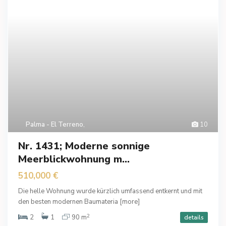
Palma - El Terreno
,
10
Nr. 1431; Moderne sonnige
Meerblickwohnung m...
510,000 €
Die helle Wohnung wurde kürzlich umfassend entkernt und mit
den besten modernen Baumateria
[more]
2
2
1
90 m
details