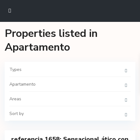
Properties listed in
Apartamento
Types
Apartamento
Areas
Sort by
Calvià
- San
Agustín
23
,
referencia 1658; Sensacional ático con
Featured