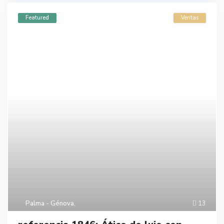
Featured
Ventas
Palma - Génova
,
13