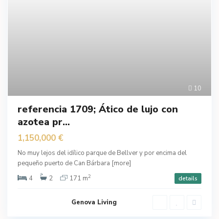
10
referencia 1709; Ático de lujo con
azotea pr...
1,150,000 €
No muy lejos del idílico parque de Bellver y por encima del
pequeño puerto de Can Bárbara
[more]
2
4
2
171 m
details
Genova Living