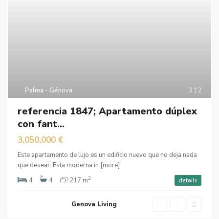
Palma - Génova
,
12
referencia 1847; Apartamento dúplex
con fant...
3,050,000 €
Este apartamento de lujo es un edificio nuevo que no deja nada
que desear. Esta moderna in
[more]
2
4
4
217 m
details
Genova Living