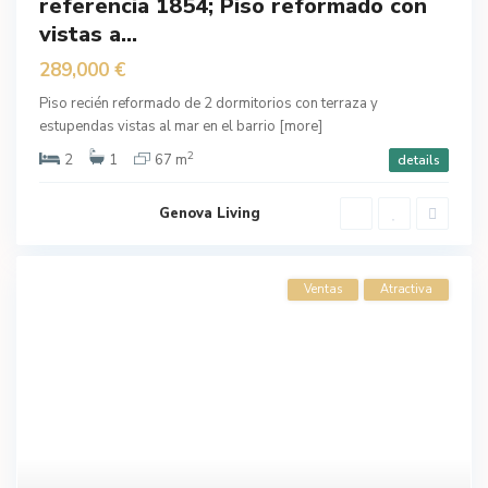
referencia 1854; Piso reformado con
vistas a...
289,000 €
Piso recién reformado de 2 dormitorios con terraza y
estupendas vistas al mar en el barrio
[more]
2
2
1
67 m
details
Genova Living
Ventas
Atractiva