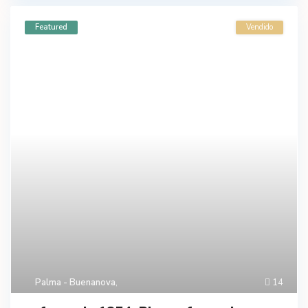
Featured
Vendido
Palma - Buenanova
,
14