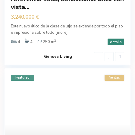
vista...
Ventas
3,240,000 €
Este nuevo ático de la clase de lujo se extiende por todo el piso
e impresiona sobre todo
[more]
2
4
4
250 m
details
Genova Living
Featured
Ventas