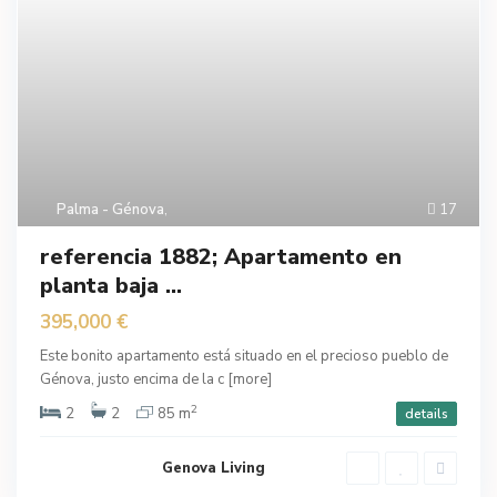
Palma - Génova
,
17
referencia 1882; Apartamento en
planta baja ...
395,000 €
Este bonito apartamento está situado en el precioso pueblo de
Génova, justo encima de la c
[more]
2
2
2
85 m
details
Genova Living