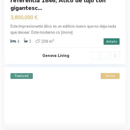
referencia 1846; Ático de lujo con
gigantesc...
3,800,000 €
Este impresionante ático es un edificio nuevo que no deja nada
que desear. Este moderno co
[more]
2
4
3
208 m
details
Genova Living
Featured
Ventas